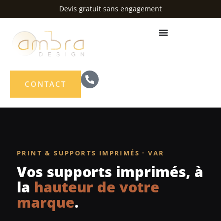
Aller
Devis gratuit sans engagement
au
contenu
CONTACT
PRINT & SUPPORTS IMPRIMÉS · VAR
Vos supports imprimés, à
la
hauteur de votre
marque
.