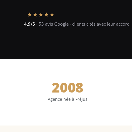
★★★★★
4,9/5
· 53 avis Google · clients cités avec leur accord
2008
Agence née à Fréjus